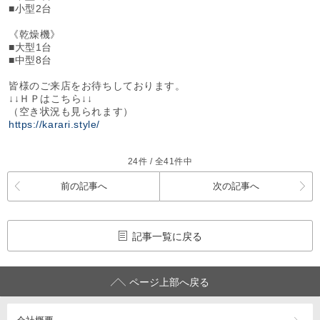
■小型2台
《乾燥機》
■大型1台
■中型8台
皆様のご来店をお待ちしております。
↓↓ＨＰはこちら↓↓
（空き状況も見られます）
https://karari.style/
24件 / 全41件中
前の記事へ
次の記事へ
記事一覧に戻る
ページ上部へ戻る